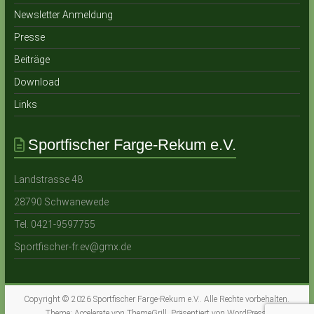
Newsletter Anmeldung
Presse
Beiträge
Download
Links
Sportfischer Farge-Rekum e.V.
Landstrasse 48
28790 Schwanewede
Tel. 0421-9597755
Sportfischer-fr.ev@gmx.de
Copyright © 2026
Sportfischer Farge-Rekum e.V.
. Alle Rechte vorbehalten.
Theme:
Accelerate
von ThemeGrill. Präsentiert von
WordPress
.