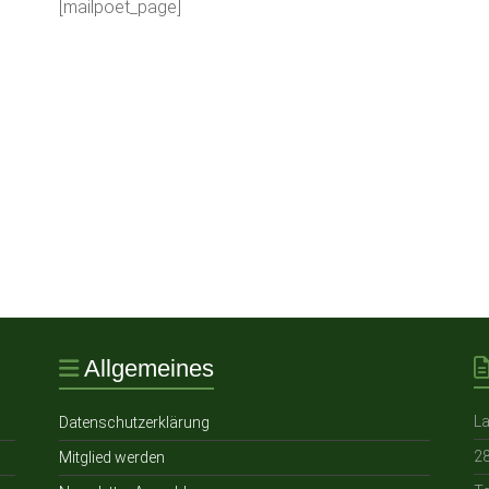
[mailpoet_page]
Allgemeines
L
Datenschutzerklärung
2
Mitglied werden